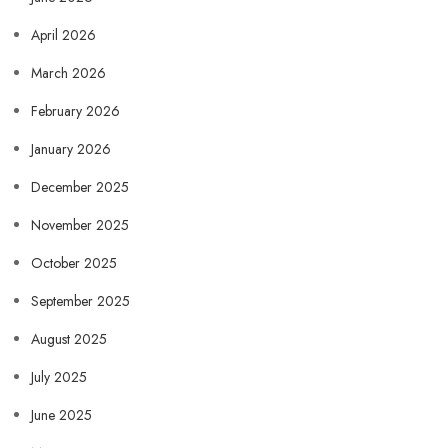
April 2026
March 2026
February 2026
January 2026
December 2025
November 2025
October 2025
September 2025
August 2025
July 2025
June 2025