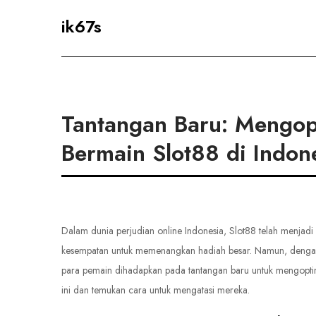
Skip
ik67s
to
content
Tantangan Baru: Mengop
Bermain Slot88 di Indon
Dalam dunia perjudian online Indonesia, Slot88 telah menjad
kesempatan untuk memenangkan hadiah besar. Namun, dengan 
para pemain dihadapkan pada tantangan baru untuk mengoptima
ini dan temukan cara untuk mengatasi mereka.