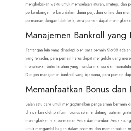
menghabiskan waktu untuk mempelajari aturan, strategi, dan p
perkembangan terbaru dalam dunia perjudian online dan men
permainan dengan lebih baik, para pemain dapat meningkatka
Manajemen Bankroll yang 
Tantangan lain yang dihadapi oleh para pemain Slot88 adala
yang tersedia, para pemain harus dapat mengelola uang mere
menetapkan batas taruhan yang mereka mampu dan mematuhi it
Dengan manajemen bankroll yang bijaksana, para pemain dap
Memanfaatkan Bonus dan 
Salah satu cara untuk mengoptimalkan pengalaman bermain 
ditawarkan oleh platform. Bonus selamat datang, putaran gra
meningkatkan nilai permainan Anda dan memberi Anda keunggu
untuk mengambil bagian dalam promosi dan memanfaatkan bon