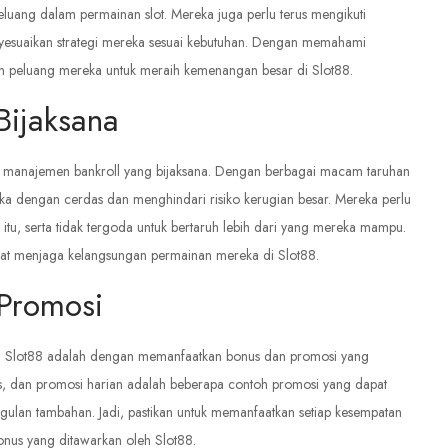
eluang dalam permainan slot. Mereka juga perlu terus mengikuti
yesuaikan strategi mereka sesuai kebutuhan. Dengan memahami
n peluang mereka untuk meraih kemenangan besar di Slot88.
Bijaksana
h manajemen bankroll yang bijaksana. Dengan berbagai macam taruhan
ka dengan cerdas dan menghindari risiko kerugian besar. Mereka perlu
u, serta tidak tergoda untuk bertaruh lebih dari yang mereka mampu.
at menjaga kelangsungan permainan mereka di Slot88.
Promosi
di Slot88 adalah dengan memanfaatkan bonus dan promosi yang
tis, dan promosi harian adalah beberapa contoh promosi yang dapat
lan tambahan. Jadi, pastikan untuk memanfaatkan setiap kesempatan
us yang ditawarkan oleh Slot88.