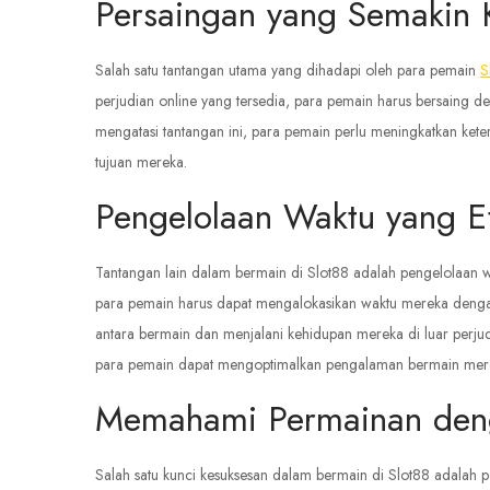
Persaingan yang Semakin 
Salah satu tantangan utama yang dihadapi oleh para pemain
S
perjudian online yang tersedia, para pemain harus bersaing 
mengatasi tantangan ini, para pemain perlu meningkatkan kete
tujuan mereka.
Pengelolaan Waktu yang Ef
Tantangan lain dalam bermain di Slot88 adalah pengelolaan w
para pemain harus dapat mengalokasikan waktu mereka deng
antara bermain dan menjalani kehidupan mereka di luar perjud
para pemain dapat mengoptimalkan pengalaman bermain mere
Memahami Permainan deng
Salah satu kunci kesuksesan dalam bermain di Slot88 adalah 