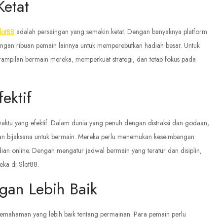
Ketat
lot88
adalah persaingan yang semakin ketat. Dengan banyaknya platform
dengan ribuan pemain lainnya untuk memperebutkan hadiah besar. Untuk
rampilan bermain mereka, memperkuat strategi, dan tetap fokus pada
ektif
aktu yang efektif. Dalam dunia yang penuh dengan distraksi dan godaan,
an bijaksana untuk bermain. Mereka perlu menemukan keseimbangan
ian online. Dengan mengatur jadwal bermain yang teratur dan disiplin,
ka di Slot88.
an Lebih Baik
pemahaman yang lebih baik tentang permainan. Para pemain perlu