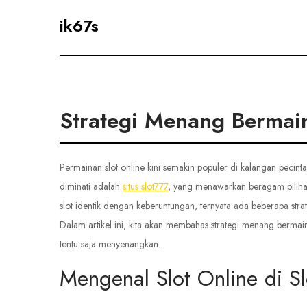
Skip
ik67s
to
content
Strategi Menang Bermain
Permainan slot online kini semakin populer di kalangan pecinta 
diminati adalah
situs slot777
, yang menawarkan beragam pilihan
slot identik dengan keberuntungan, ternyata ada beberapa str
Dalam artikel ini, kita akan membahas strategi menang bermai
tentu saja menyenangkan.
Mengenal Slot Online di S