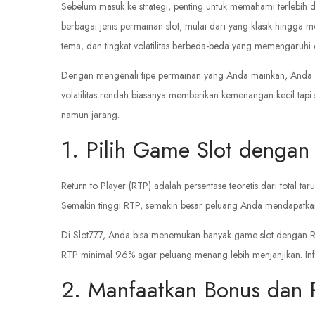
Sebelum masuk ke strategi, penting untuk memahami terlebih da
berbagai jenis permainan slot, mulai dari yang klasik hingga
tema, dan tingkat volatilitas berbeda-beda yang memengaruhi
Dengan mengenali tipe permainan yang Anda mainkan, Anda bis
volatilitas rendah biasanya memberikan kemenangan kecil tapi 
namun jarang.
1. Pilih Game Slot dengan
Return to Player (RTP) adalah persentase teoretis dari total 
Semakin tinggi RTP, semakin besar peluang Anda mendapatk
Di Slot777, Anda bisa menemukan banyak game slot dengan RT
RTP minimal 96% agar peluang menang lebih menjanjikan. Info
2. Manfaatkan Bonus dan 