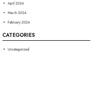
April 2024
March 2024
February 2024
CATEGORIES
Uncategorized