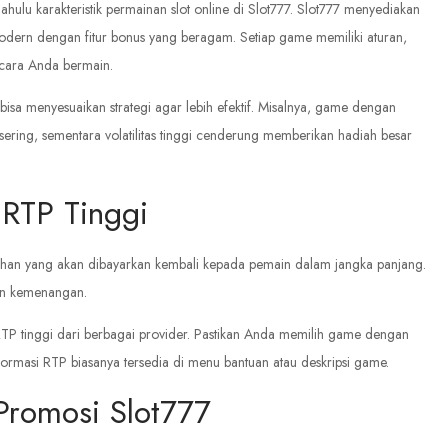
hulu karakteristik permainan slot online di Slot777. Slot777 menyediakan
 modern dengan fitur bonus yang beragam. Setiap game memiliki aturan,
 cara Anda bermain.
a menyesuaikan strategi agar lebih efektif. Misalnya, game dengan
sering, sementara volatilitas tinggi cenderung memberikan hadiah besar
 RTP Tinggi
taruhan yang akan dibayarkan kembali kepada pemain dalam jangka panjang.
an kemenangan.
P tinggi dari berbagai provider. Pastikan Anda memilih game dengan
rmasi RTP biasanya tersedia di menu bantuan atau deskripsi game.
Promosi Slot777