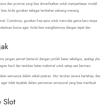
 bonus dan promosi yang bisa dimanfaatkan untuk memperbesar modal
ins bisa Anda gunakan sebagai tambahan peluang menang.
simal. Contohnya, gunakan free spins untuk mencoba game baru tanpa
dan ketentuan bonus agar Anda bisa mengklaimnya dengan tepat dan
jak
e. Jangan pernah bertaruh dengan jumlah besar sekaligus, apalagi jika
an kecil dan tentukan batas maksimal untuk setiap sesi bermain.
skan semuanya dalam sekali putaran. Atur taruhan secara bertahap, dan
ak agar tidak terjebak dalam permainan emosional yang bisa membuat
 Slot