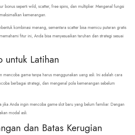
ur bonus seperti wild, scatter, free spins, dan multiplier. Mengenal fungsi
memaksimalkan kemenangan.
mbentuk kombinasi menang, sementara scatter bisa memicu putaran gratis
mahami fitur ini, Anda bisa menyesuaikan taruhan dan strategi sesuai
 untuk Latihan
mencoba game tanpa harus menggunakan uang asli. Ini adalah cara
coba berbagai strategi, dan mengenal pola kemenangan sebelum
 jika Anda ingin mencoba game slot baru yang belum familiar. Dengan
akan modal asli.
angan dan Batas Kerugian