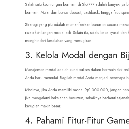
Salah satu keuntungan bermain di Slot777 adalah banyaknya
bermain. Mulai dari bonus deposit, cashback, hingga free sp
Strategi yang jitu adalah memanfaatkan bonus ini secara mak
risiko kehilangan modal asli. Selain itu, selalu baca syarat 
menghindari kesalahan yang merugikan.
3. Kelola Modal dengan Bi
Manajemen modal adalah kunci sukses dalam bermain slot onlin
Anda baru memulai. Bagilah modal Anda menjadi beberapa bagi
Misalnya, jika Anda memiliki modal Rp1.000.000, jangan habi
jika mengalami kekalahan beruntun, sebaiknya berhenti sejen
kerugian makin besar.
4. Pahami Fitur-Fitur Game