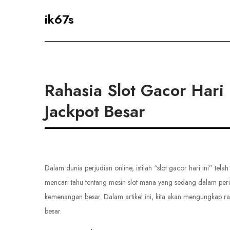
Skip
ik67s
to
content
Rahasia Slot Gacor Hari 
Jackpot Besar
Dalam dunia perjudian online, istilah “slot gacor hari ini” te
mencari tahu tentang mesin slot mana yang sedang dalam per
kemenangan besar. Dalam artikel ini, kita akan mengungkap ra
besar.