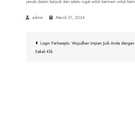
jawab dalam berjudi dan selalu ingat untuk bermain untuk ber
March 31, 2024
Post
Login Perkasajitu: Wujudkan Impian Judi Anda dengan
Sekali Klik
navigation