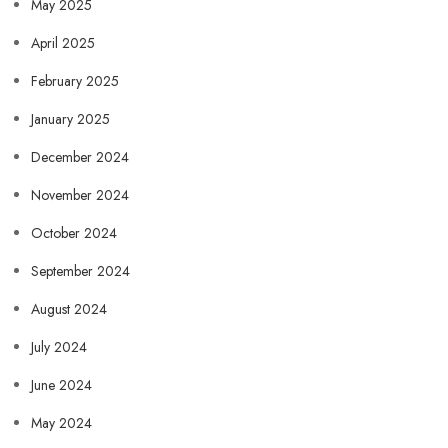
May 2025
April 2025
February 2025
January 2025
December 2024
November 2024
October 2024
September 2024
August 2024
July 2024
June 2024
May 2024