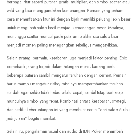
berbagai fitur seperti putaran gratis, multiplier, dan simbol scatter atau
wild yang bisa menggandakan kemenangan. Pemain yang paham
cara memanfaatkan fitur ini dengan bijak memiliki peluang lebih besar
untuk mengubah saldo kecil menjadi kemenangan besar. Misalnya,
menunggu scatter muncul pada putaran terakhir sisa saldo bisa
menjadi momen paling menegangkan sekaligus mengasyikkan.
Selain strategi bermain, kesabaran juga menjadi faktor penting. Epic
comeback jarang terjadi dalam hitungan menit; kadang perlu
beberapa putaran sambil mengatur taruhan dengan cermat. Pemain
harus mampu mengatur risiko, misalnya mempertahankan taruhan
rendah agar saldo tidak habis terlalu cepat, sambil tetap berharap
munculnya simbol yang tepat. Kombinasi antara kesabaran, strategi,
dan sedikit keberuntungan ini yang membuat cerita “dari saldo 5 ribu
jadi jutaan” begitu memikat.
Selain itu, pengalaman visual dan audio di IDN Poker menambah