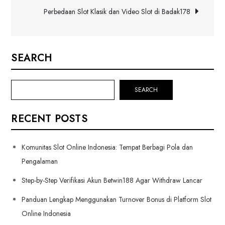
Perbedaan Slot Klasik dan Video Slot di Badak178
SEARCH
SEARCH
RECENT POSTS
Komunitas Slot Online Indonesia: Tempat Berbagi Pola dan
Pengalaman
Step-by-Step Verifikasi Akun Betwin188 Agar Withdraw Lancar
Panduan Lengkap Menggunakan Turnover Bonus di Platform Slot
Online Indonesia