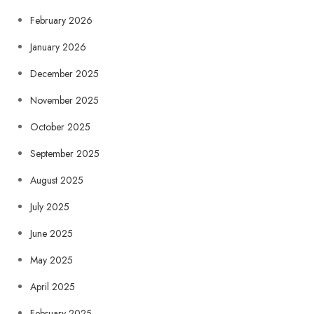
February 2026
January 2026
December 2025
November 2025
October 2025
September 2025
August 2025
July 2025
June 2025
May 2025
April 2025
February 2025