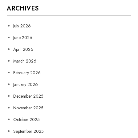
ARCHIVES
July 2026
June 2026
April 2026
March 2026
February 2026
January 2026
December 2025
November 2025
October 2025
September 2025