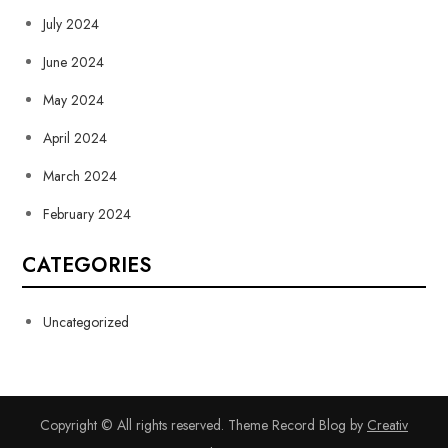
July 2024
June 2024
May 2024
April 2024
March 2024
February 2024
CATEGORIES
Uncategorized
Copyright © All rights reserved. Theme Record Blog by
Creativ