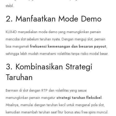
stabil.
2. Manfaatkan Mode Demo
KLIX4D menyediakan mode demo yang memungkinkan pemain
mencoba slot sebelum taruhan nyata. Dengan menguji slot, pemain
bisa mengamati
frekuensi kemenangan dan besaran payout
,
sehingga lebih mudah memahami volatilitas tanpa risiko modal besar.
3. Kombinasikan Strategi
Taruhan
Bermain di slot dengan RTP dan volatilitas yang sesuai
memungkinkan pemain mengatur
strategi taruhan fleksibel
.
Misalnya, memulai dengan taruhan kecil untuk mengenal pola slot,
kemudian menambah taruhan saat fitur bonus atau free spins muncul.