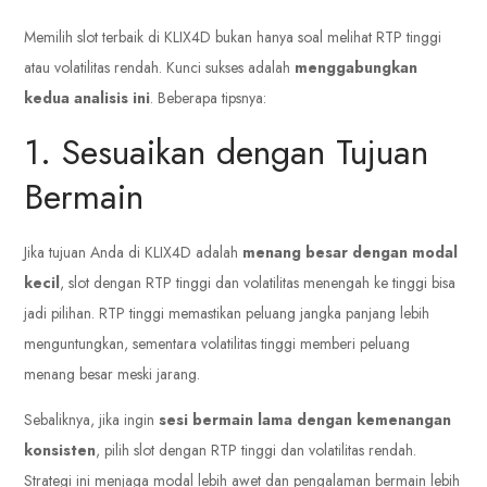
Memilih slot terbaik di KLIX4D bukan hanya soal melihat RTP tinggi
atau volatilitas rendah. Kunci sukses adalah
menggabungkan
kedua analisis ini
. Beberapa tipsnya:
1. Sesuaikan dengan Tujuan
Bermain
Jika tujuan Anda di KLIX4D adalah
menang besar dengan modal
kecil
, slot dengan RTP tinggi dan volatilitas menengah ke tinggi bisa
jadi pilihan. RTP tinggi memastikan peluang jangka panjang lebih
menguntungkan, sementara volatilitas tinggi memberi peluang
menang besar meski jarang.
Sebaliknya, jika ingin
sesi bermain lama dengan kemenangan
konsisten
, pilih slot dengan RTP tinggi dan volatilitas rendah.
Strategi ini menjaga modal lebih awet dan pengalaman bermain lebih