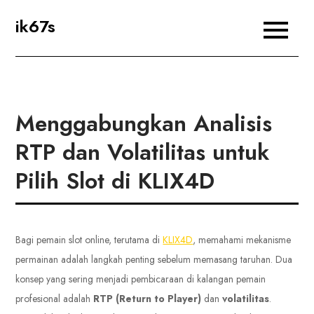
Skip
ik67s
to
content
Menggabungkan Analisis
RTP dan Volatilitas untuk
Pilih Slot di KLIX4D
Bagi pemain slot online, terutama di
KLIX4D
, memahami mekanisme
permainan adalah langkah penting sebelum memasang taruhan. Dua
konsep yang sering menjadi pembicaraan di kalangan pemain
profesional adalah
RTP (Return to Player)
dan
volatilitas
.