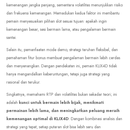
kemenangan jangka panjang, sementara volatilitas menunjukkan risiko
dan frekuensi kemenangan. Memadukan kedua faktor ini membantu
pemain menyesuaikan pilihan slot sesuai tujuan: apakah ingin
kemenangan besar, sesi bermain lama, atau pengalaman bermain
santai.
Selain itu, pemanfaatan mode demo, strategi taruhan fleksibel, dan
pemahaman fitur bonus membuat pengalaman bermain lebih cerdas
dan menyenangkan. Dengan pendekatan ini, pemain KLIX4D tidak
hanya mengandalkan keberuntungan, tetapi juga strategi yang
rasional dan terukur.
Singkatnya, memahami RTP dan volatilitas bukan sekadar teori; ini
adalah
kunci untuk bermain lebih bijak, menikmati
permainan lebih lama, dan meningkatkan peluang meraih
kemenangan optimal di KLIX4D
. Dengan kombinasi analisis dan
strategi yang tepat, setiap putaran slot bisa lebih seru dan