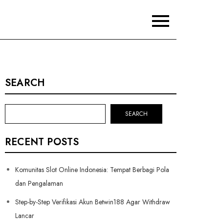
SEARCH
SEARCH
RECENT POSTS
Komunitas Slot Online Indonesia: Tempat Berbagi Pola
dan Pengalaman
Step-by-Step Verifikasi Akun Betwin188 Agar Withdraw
Lancar