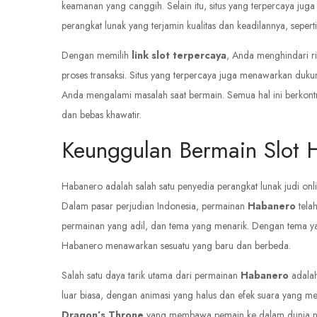
keamanan yang canggih. Selain itu, situs yang terpercaya 
perangkat lunak yang terjamin kualitas dan keadilannya, seper
Dengan memilih
link slot terpercaya
, Anda menghindari ri
proses transaksi. Situs yang terpercaya juga menawarkan duk
Anda mengalami masalah saat bermain. Semua hal ini berkon
dan bebas khawatir.
Keunggulan Bermain Slot 
Habanero adalah salah satu penyedia perangkat lunak judi onli
Dalam pasar perjudian Indonesia, permainan
Habanero
tela
permainan yang adil, dan tema yang menarik. Dengan tema yan
Habanero menawarkan sesuatu yang baru dan berbeda.
Salah satu daya tarik utama dari permainan
Habanero
adalah
luar biasa, dengan animasi yang halus dan efek suara yang
Dragon’s Throne
yang membawa pemain ke dalam dunia na