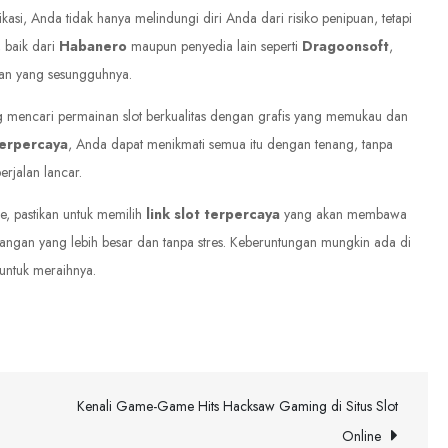
kasi, Anda tidak hanya melindungi diri Anda dari risiko penipuan, tetapi
 baik dari
Habanero
maupun penyedia lain seperti
Dragoonsoft
,
an yang sesungguhnya.
g mencari permainan slot berkualitas dengan grafis yang memukau dan
 terpercaya
, Anda dapat menikmati semua itu dengan tenang, tanpa
erjalan lancar.
e, pastikan untuk memilih
link slot terpercaya
yang akan membawa
ngan yang lebih besar dan tanpa stres. Keberuntungan mungkin ada di
 untuk meraihnya.
Kenali Game-Game Hits Hacksaw Gaming di Situs Slot
Online