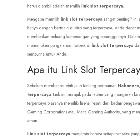
harus diambil adalah memilih
link slot terpercaya
.
Mengapa memilih
link slot terpercaya
sangat penting? Ini
hanya dengan bermain di situs yang terpercaya, Anda dapat
memberikan peluang kemenangan yang sesungguhnya. Dalam art
menemukan pengalaman terbaik di
link slot terpercaya
dan
sempurna untuk Anda.
Apa itu Link Slot Terperca
Sebelum membahas lebih jauh tentang permainan
Habanero
terpercaya
. Link ini merujuk pada tautan yang mengarah ke sit
terpercaya biasanya memiliki lisensi resmi dari badan penga
Gaming Corporation) atau Malta Gaming Authority, yang memas
aman.
Link slot terpercaya
menjamin bahwa setiap transaksi yang A