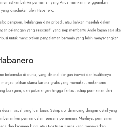
juga memastikan bahwa permainan yang Anda mainkan menggunakan
ti yang disediakan oleh Habanero.
siko penipuan, kehilangan data pribadi, atau bahkan masalah dalam
ungan pelanggan yang responsif, yang siap membantu Anda kapan saja jika
tribusi untuk menciptakan pengalaman bermain yang lebih menyenangkan
Habanero
ne terkemuka di dunia, yang dikenal dengan inovasi dan kualitasnya.
h menjadi pilihan utama karena grafis yang memukau, mekanisme
g beragam, dari petualangan hingga fantasi, setiap permainan dari
 desain visual yang luar biasa. Setiap slot dirancang dengan detail yang
 membenamkan pemain dalam suasana permainan. Misalnya, permainan
ga dan kerajaan kuno, atau
Fortune Lions
yang menawarkan