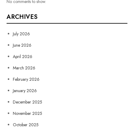
No comments to show.
ARCHIVES
July 2026
June 2026
April 2026
March 2026
February 2026
January 2026
December 2025
November 2025
October 2025