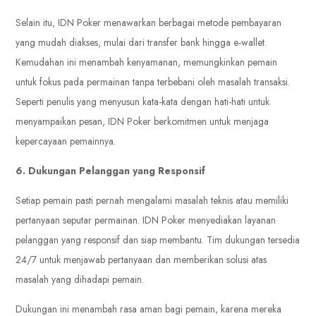
Selain itu, IDN Poker menawarkan berbagai metode pembayaran
yang mudah diakses, mulai dari transfer bank hingga e-wallet.
Kemudahan ini menambah kenyamanan, memungkinkan pemain
untuk fokus pada permainan tanpa terbebani oleh masalah transaksi.
Seperti penulis yang menyusun kata-kata dengan hati-hati untuk
menyampaikan pesan, IDN Poker berkomitmen untuk menjaga
kepercayaan pemainnya.
6. Dukungan Pelanggan yang Responsif
Setiap pemain pasti pernah mengalami masalah teknis atau memiliki
pertanyaan seputar permainan. IDN Poker menyediakan layanan
pelanggan yang responsif dan siap membantu. Tim dukungan tersedia
24/7 untuk menjawab pertanyaan dan memberikan solusi atas
masalah yang dihadapi pemain.
Dukungan ini menambah rasa aman bagi pemain, karena mereka