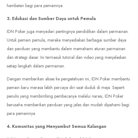
hambatan bagi para pemainnya.
3. Edukasi dan Sumber Daya untuk Pemula
IDN Poker juga menyadari pentingnya pendidikan dalam permainan.
Untuk pemain pemula, mereka menyediakan berbagai sumber daya
dan panduan yang membantu dalam memahami aturan permainan
dan strategi dasar. Ini termasuk tutorial dan video yang menjelaskan
setiap langkah dalam permainan.
Dengan memberikan akses ke pengetahuan ini, IDN Poker membantu
pemain baru merasa lebih percaya diri saat duduk di meja. Seperti
penulis yang membimbing pembacanya melalui narasi, IDN Poker
berusaha memberikan panduan yang jelas dan mudah dipahami bagi
para pemainnya.
4. Komunitas yang Menyambut Semua Kalangan