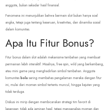
anggota, bukan sekadar hasil finansial.
Fenomena ini menunjukkan bahwa bermain slot bukan hanya soal
angka, tetapi juga tentang keseruan, kreativitas, dan dinamika sosial
dalam komunitas.
Apa Itu Fitur Bonus?
Fitur bonus dalam slot adalah mekanisme tambahan yang membuat
permainan lebih interaktif. Misalnya, free spin, wild yang berkembang,
atau mini game yang menghadirkan simbol tambahan. Anggota
komunitas
bola
sering membahas pengalaman mereka dengan fitur
ini, mulai dari momen simbol tertentu muncul, hingga kejutan yang
tidak terduga.
Diskusi ini mirip dengan membicarakan strategi tim favorit di
lapangan: tidak ada jaminan hasil, tetapi menganalisis momen dan