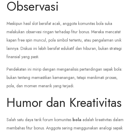
Observasi
Meskipun hasil slot bersifat acak, anggota komunitas bola suka
melakukan observasi ringan terhadap fitur bonus. Mereka mencatat
kapan free spin muncul, pola simbol tertentu, atau pengalaman unik
lainnya. Diskusi ini lebih bersifat edukatif dan hiburan, bukan strategi
finansial yang pasti.
Pendekatan ini mirip dengan menganalisis pertandingan sepak bola:
bukan tentang memastikan kemenangan, tetapi menikmati proses,
pola, dan momen menarik yang terjadi.
Humor dan Kreativitas
Salah satu daya tarik forum komunitas
bola
adalah kreativitas dalam
membahas fitur bonus. Anggota sering menggunakan analogi sepak