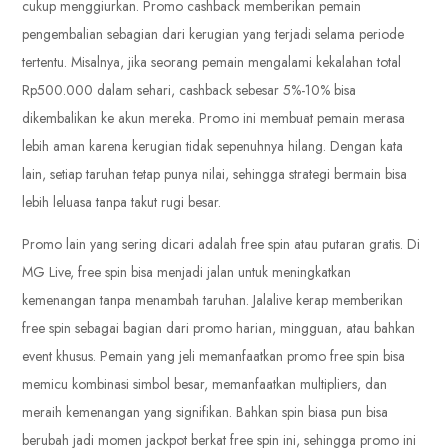
cukup menggiurkan. Promo cashback memberikan pemain
pengembalian sebagian dari kerugian yang terjadi selama periode
tertentu. Misalnya, jika seorang pemain mengalami kekalahan total
Rp500.000 dalam sehari, cashback sebesar 5%-10% bisa
dikembalikan ke akun mereka. Promo ini membuat pemain merasa
lebih aman karena kerugian tidak sepenuhnya hilang. Dengan kata
lain, setiap taruhan tetap punya nilai, sehingga strategi bermain bisa
lebih leluasa tanpa takut rugi besar.
Promo lain yang sering dicari adalah free spin atau putaran gratis. Di
MG Live, free spin bisa menjadi jalan untuk meningkatkan
kemenangan tanpa menambah taruhan. Jalalive kerap memberikan
free spin sebagai bagian dari promo harian, mingguan, atau bahkan
event khusus. Pemain yang jeli memanfaatkan promo free spin bisa
memicu kombinasi simbol besar, memanfaatkan multipliers, dan
meraih kemenangan yang signifikan. Bahkan spin biasa pun bisa
berubah jadi momen jackpot berkat free spin ini, sehingga promo ini