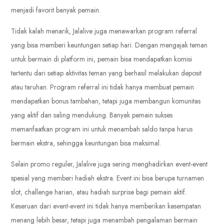
menjadi favorit banyak pemain.
Tidak kalah menarik, Jalalive juga menawarkan program referral
yang bisa memberi keuntungan setiap hari. Dengan mengajak teman
untuk bermain di platform ini, pemain bisa mendapatkan komisi
tertentu dari setiap aktivitas teman yang berhasil melakukan deposit
atau taruhan. Program referral ini tidak hanya membuat pemain
mendapatkan bonus tambahan, tetapi juga membangun komunitas
yang aktif dan saling mendukung. Banyak pemain sukses
memanfaatkan program ini untuk menambah saldo tanpa harus
bermain ekstra, sehingga keuntungan bisa maksimal.
Selain promo reguler, Jalalive juga sering menghadirkan event-event
spesial yang memberi hadiah ekstra. Event ini bisa berupa turnamen
slot, challenge harian, atau hadiah surprise bagi pemain aktif.
Keseruan dari event-event ini tidak hanya memberikan kesempatan
menang lebih besar, tetapi juga menambah pengalaman bermain