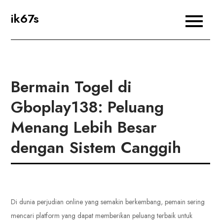
Skip
ik67s
to
content
Bermain Togel di
Gboplay138: Peluang
Menang Lebih Besar
dengan Sistem Canggih
Di dunia perjudian online yang semakin berkembang, pemain sering
mencari platform yang dapat memberikan peluang terbaik untuk