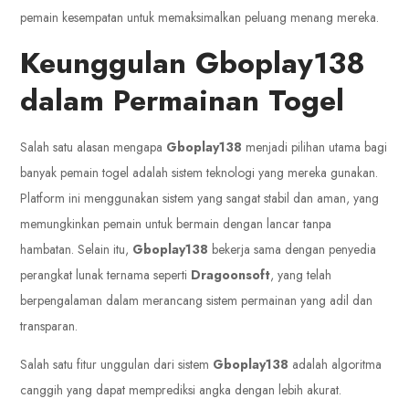
pemain kesempatan untuk memaksimalkan peluang menang mereka.
Keunggulan Gboplay138
dalam Permainan Togel
Salah satu alasan mengapa
Gboplay138
menjadi pilihan utama bagi
banyak pemain togel adalah sistem teknologi yang mereka gunakan.
Platform ini menggunakan sistem yang sangat stabil dan aman, yang
memungkinkan pemain untuk bermain dengan lancar tanpa
hambatan. Selain itu,
Gboplay138
bekerja sama dengan penyedia
perangkat lunak ternama seperti
Dragoonsoft
, yang telah
berpengalaman dalam merancang sistem permainan yang adil dan
transparan.
Salah satu fitur unggulan dari sistem
Gboplay138
adalah algoritma
canggih yang dapat memprediksi angka dengan lebih akurat.