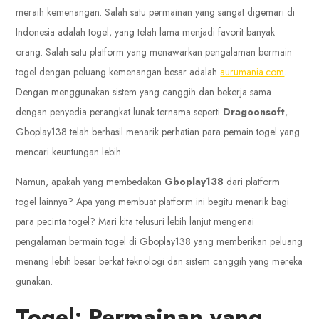
meraih kemenangan. Salah satu permainan yang sangat digemari di
Indonesia adalah togel, yang telah lama menjadi favorit banyak
orang. Salah satu platform yang menawarkan pengalaman bermain
togel dengan peluang kemenangan besar adalah
aurumania.com
.
Dengan menggunakan sistem yang canggih dan bekerja sama
dengan penyedia perangkat lunak ternama seperti
Dragoonsoft
,
Gboplay138 telah berhasil menarik perhatian para pemain togel yang
mencari keuntungan lebih.
Namun, apakah yang membedakan
Gboplay138
dari platform
togel lainnya? Apa yang membuat platform ini begitu menarik bagi
para pecinta togel? Mari kita telusuri lebih lanjut mengenai
pengalaman bermain togel di Gboplay138 yang memberikan peluang
menang lebih besar berkat teknologi dan sistem canggih yang mereka
gunakan.
Togel: Permainan yang