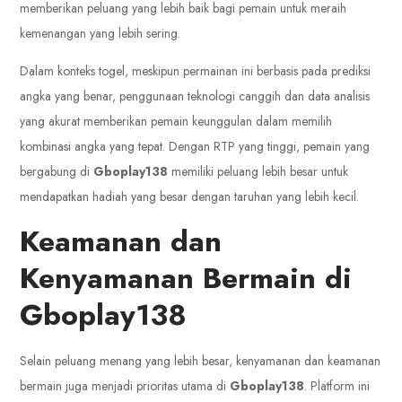
memberikan peluang yang lebih baik bagi pemain untuk meraih
kemenangan yang lebih sering.
Dalam konteks togel, meskipun permainan ini berbasis pada prediksi
angka yang benar, penggunaan teknologi canggih dan data analisis
yang akurat memberikan pemain keunggulan dalam memilih
kombinasi angka yang tepat. Dengan RTP yang tinggi, pemain yang
bergabung di
Gboplay138
memiliki peluang lebih besar untuk
mendapatkan hadiah yang besar dengan taruhan yang lebih kecil.
Keamanan dan
Kenyamanan Bermain di
Gboplay138
Selain peluang menang yang lebih besar, kenyamanan dan keamanan
bermain juga menjadi prioritas utama di
Gboplay138
. Platform ini