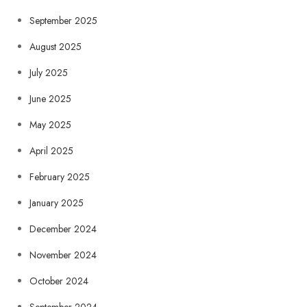
September 2025
August 2025
July 2025
June 2025
May 2025
April 2025
February 2025
January 2025
December 2024
November 2024
October 2024