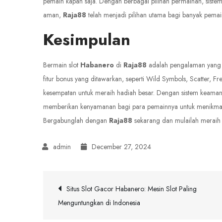
pemain kapan saja. Dengan berbagai pilihan permainan, sist
aman,
Raja88
telah menjadi pilihan utama bagi banyak pemain
Kesimpulan
Bermain slot
Habanero
di
Raja88
adalah pengalaman yang 
fitur bonus yang ditawarkan, seperti Wild Symbols, Scatter, F
kesempatan untuk meraih hadiah besar. Dengan sistem keama
memberikan kenyamanan bagi para pemainnya untuk menikmati
Bergabunglah dengan
Raja88
sekarang dan mulailah merai
December 27, 2024
Post
Situs Slot Gacor Habanero: Mesin Slot Paling
Menguntungkan di Indonesia
navigation