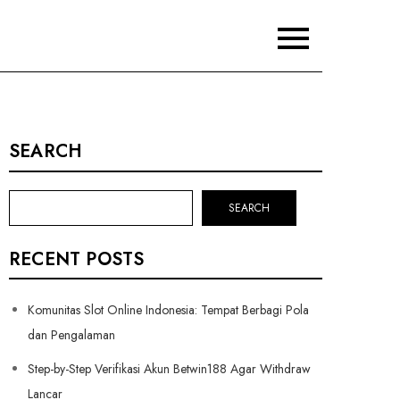
SEARCH
SEARCH
RECENT POSTS
Komunitas Slot Online Indonesia: Tempat Berbagi Pola
dan Pengalaman
Step-by-Step Verifikasi Akun Betwin188 Agar Withdraw
Lancar