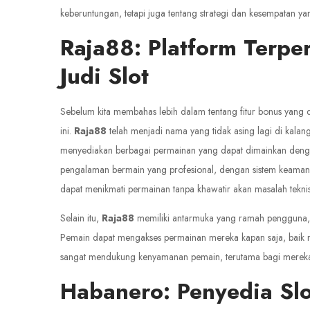
keberuntungan, tetapi juga tentang strategi dan kesempatan ya
Raja88: Platform Terp
Judi Slot
Sebelum kita membahas lebih dalam tentang fitur bonus yang 
ini.
Raja88
telah menjadi nama yang tidak asing lagi di kalan
menyediakan berbagai permainan yang dapat dimainkan de
pengalaman bermain yang profesional, dengan sistem keamana
dapat menikmati permainan tanpa khawatir akan masalah tekn
Selain itu,
Raja88
memiliki antarmuka yang ramah pengguna, 
Pemain dapat mengakses permainan mereka kapan saja, baik me
sangat mendukung kenyamanan pemain, terutama bagi mereka 
Habanero: Penyedia Slo