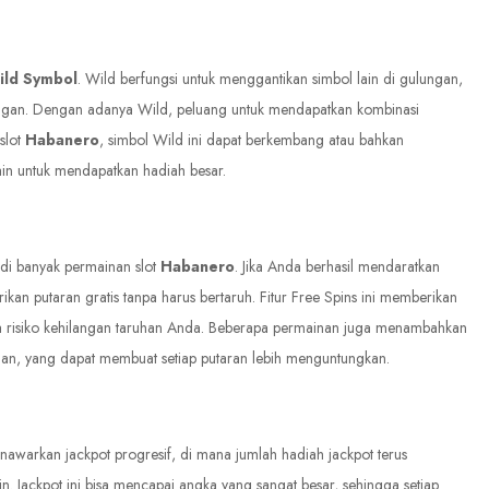
ild Symbol
. Wild berfungsi untuk menggantikan simbol lain di gulungan,
gan. Dengan adanya Wild, peluang untuk mendapatkan kombinasi
slot
Habanero
, simbol Wild ini dapat berkembang atau bahkan
in untuk mendapatkan hadiah besar.
 di banyak permainan slot
Habanero
. Jika Anda berhasil mendaratkan
an putaran gratis tanpa harus bertaruh. Fitur Free Spins ini memberikan
 risiko kehilangan taruhan Anda. Beberapa permainan juga menambahkan
an, yang dapat membuat setiap putaran lebih menguntungkan.
awarkan jackpot progresif, di mana jumlah hadiah jackpot terus
. Jackpot ini bisa mencapai angka yang sangat besar, sehingga setiap