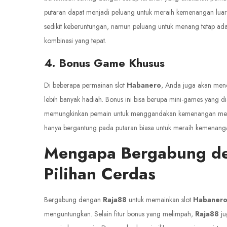
putaran dapat menjadi peluang untuk meraih kemenangan luar 
sedikit keberuntungan, namun peluang untuk menang tetap ad
kombinasi yang tepat.
4. Bonus Game Khusus
Di beberapa permainan slot
Habanero
, Anda juga akan men
lebih banyak hadiah. Bonus ini bisa berupa mini-games yang dia
memungkinkan pemain untuk menggandakan kemenangan mere
hanya bergantung pada putaran biasa untuk meraih kemenang
Mengapa Bergabung de
Pilihan Cerdas
Bergabung dengan
Raja88
untuk memainkan slot
Habaner
menguntungkan. Selain fitur bonus yang melimpah,
Raja88
ju