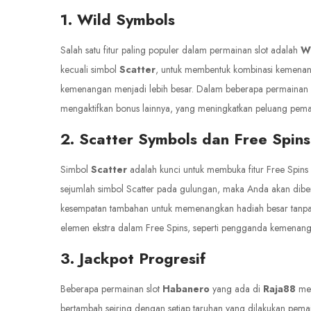
1. Wild Symbols
Salah satu fitur paling populer dalam permainan slot adalah
W
kecuali simbol
Scatter
, untuk membentuk kombinasi kemenan
kemenangan menjadi lebih besar. Dalam beberapa permainan 
mengaktifkan bonus lainnya, yang meningkatkan peluang pema
2. Scatter Symbols dan Free Spins
Simbol
Scatter
adalah kunci untuk membuka fitur Free Spins
sejumlah simbol Scatter pada gulungan, maka Anda akan diberik
kesempatan tambahan untuk memenangkan hadiah besar tanpa
elemen ekstra dalam Free Spins, seperti pengganda kemenang
3. Jackpot Progresif
Beberapa permainan slot
Habanero
yang ada di
Raja88
men
bertambah seiring dengan setiap taruhan yang dilakukan pemain