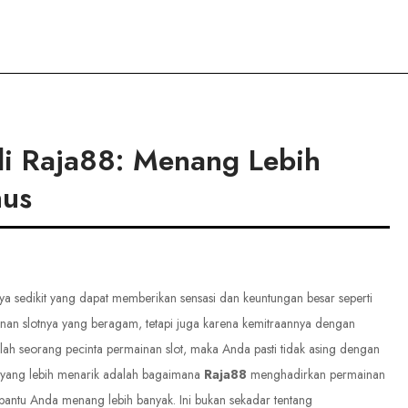
di Raja88: Menang Lebih
nus
a sedikit yang dapat memberikan sensasi dan keuntungan besar seperti
ainan slotnya yang beragam, tetapi juga karena kemitraannya dengan
alah seorang pecinta permainan slot, maka Anda pasti tidak asing dengan
 yang lebih menarik adalah bagaimana
Raja88
menghadirkan permainan
antu Anda menang lebih banyak. Ini bukan sekadar tentang